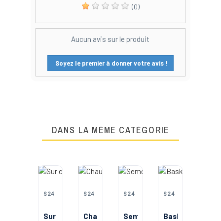
(0)
Aucun avis sur le produit
Soyez le premier à donner votre avis !
DANS LA MÊME CATÉGORIE
PROM
-50
S24
S24
S24
S24
S24
Sur
Chaussure
Semelle
Basket