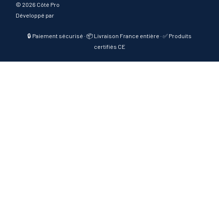
©
2026 Côté Pro
Développé par
🔒 Paiement sécurisé · 📦 Livraison France entière · ✅ Produits
certifiés CE