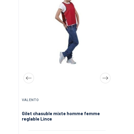
VALENTO
RE
Gilet chasuble mixte homme femme
Ch
reglable Lince
Mi