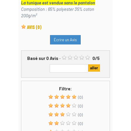
La tunique est vendue sans le pantalon
Composition : 65% polyester 35% coton
200g/m²
AVIS
(0)
Écrire un Avis
Basé sur
0
Avis
-
0
/
5
Filtre:
(0)
(0)
(0)
(0)