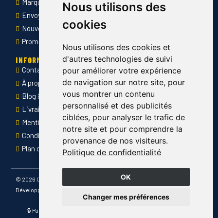
Marquage des vêtements professionnels
Nous utilisons des
Envoyer Mandats administratifs
cookies
Nouveautés
Promotions
Nous utilisons des cookies et
d'autres technologies de suivi
INFORMATIONS
Contact
pour améliorer votre expérience
de navigation sur notre site, pour
À propos de Côté Pro
vous montrer un contenu
Blog & conseils
personnalisé et des publicités
Livraison & retour
ciblées, pour analyser le trafic de
Mentions légales
notre site et pour comprendre la
Conditions générales de ventes
provenance de nos visiteurs.
Plan du site
Politique de confidentialité
OK
©
2026 Côté Pro
Développé par
Changer mes préférences
🔒 Paiement sécurisé · 📦 Livraison France entière · ✅ Produits