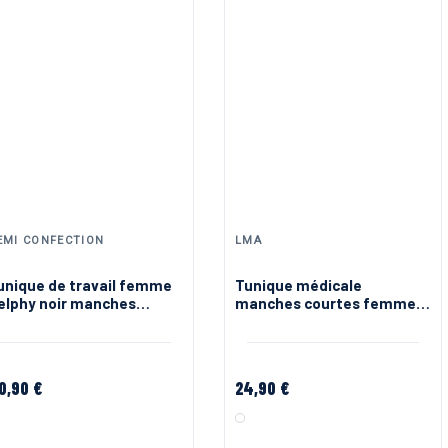
EMI CONFECTION
LMA
unique de travail femme
Tunique médicale
elphy noir manches
manches courtes femme
ourtes
clinique LMA
0,90 €
24,90 €
Noir Orange
Blanc