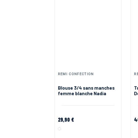
REMI CONFECTION
R
Blouse 3/4 sans manches
T
femme blanche Nadia
D
c
29,90 €
4
Blanc