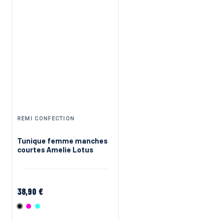
REMI CONFECTION
Chasuble de travail à
Tunique femme manches
rayures bleues
courtes Amelie Lotus
28,90 €
38,90 €
Bleu ciel
Noir
Rose
Bleu ciel
Blanc/Vert
Blanc/Violet