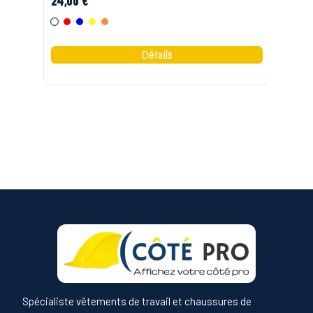
24,00 €
Blanc
Rouge
Bleu
Jaune
Orange
Spécialiste vêtements de travail et chaussures de