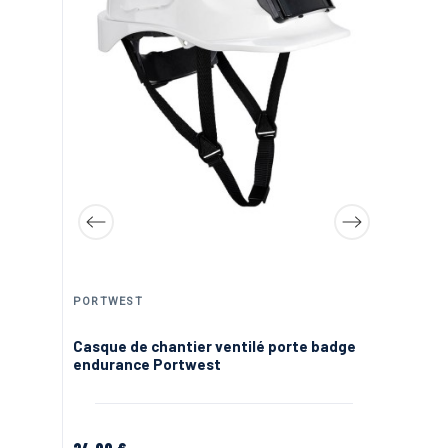
20
B
PORTWEST
Casque de chantier ventilé porte badge
endurance Portwest