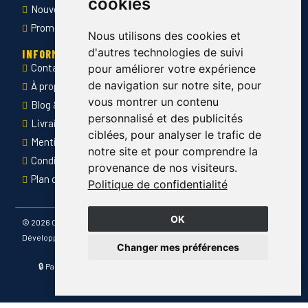
cookies
Nouveautés
Promotions
Nous utilisons des cookies et
d'autres technologies de suivi
INFORMATIONS
Contact
pour améliorer votre expérience
de navigation sur notre site, pour
À propos de Côté Pro
vous montrer un contenu
Blog & conseils
personnalisé et des publicités
Livraison & retour
ciblées, pour analyser le trafic de
Mentions légales
notre site et pour comprendre la
Conditions générales de ventes
provenance de nos visiteurs.
Plan du site
Politique de confidentialité
OK
©
2026 Côté Pro
Développé par
Changer mes préférences
🔒 Paiement sécurisé · 📦 Livraison France entière · ✅ Produits
certifiés CE