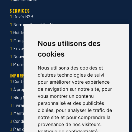
SERVICES
Devis B2B
Normes & certifications
Guide des tailles
Marquage des vêtements professionnels
Nous utilisons des
Envoyer Mandats administratifs
cookies
Nouveautés
Promotions
Nous utilisons des cookies et
d'autres technologies de suivi
INFORMATIONS
Contact
pour améliorer votre expérience
de navigation sur notre site, pour
À propos de Côté Pro
vous montrer un contenu
Blog & conseils
personnalisé et des publicités
Livraison & retour
ciblées, pour analyser le trafic de
Mentions légales
notre site et pour comprendre la
Conditions générales de ventes
provenance de nos visiteurs.
Plan du site
Politique de confidentialité