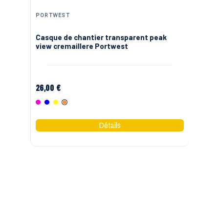
PORTWEST
PO
69
Casque de chantier transparent peak
Ca
view cremaillere Portwest
en
26,00 €
20
Rose
Bleu
Jaune
Orange
B