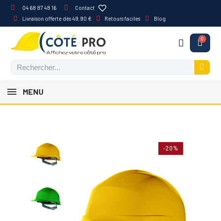
04 68 87 48 16
Contact
Livraison offerte dès 49.90 €
Retours faciles
Blog
MENU
-20%