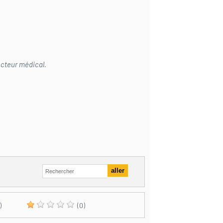
ecteur médical.
)
(0)