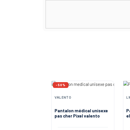
-50%
VALENTO
L
Pantalon médical unisexe
P
pas cher Pixel valento
e
L