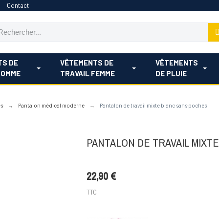
Contact
TS DE
VÊTEMENTS DE
VÊTEMENTS
HOMME
TRAVAIL FEMME
DE PLUIE
es
Pantalon médical moderne
Pantalon de travail mixte blanc sans poches
PANTALON DE TRAVAIL MIXT
22,90 €
TTC