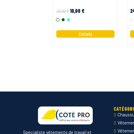
10,00 €
2
20,00 €
Blanc
Vert
Bleu ciel
CATÉGOR
Chaussu
Vêtement
Vêteme
Spécialiste vêtements de travail et