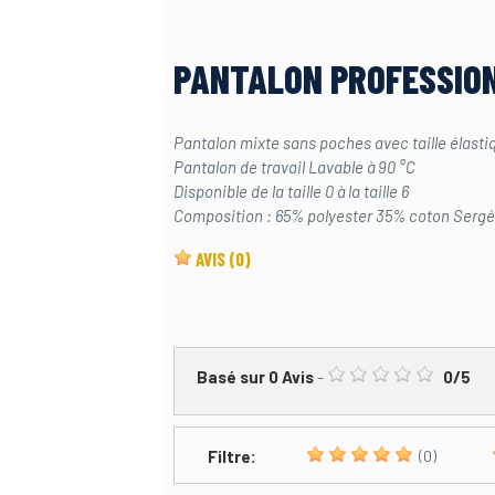
PANTALON PROFESSION
Pantalon mixte sans poches avec taille élastiq
Pantalon de travail Lavable à 90 °C
Disponible de la taille 0 à la taille 6
Composition : 65% polyester 35% coton Sergé
AVIS
(0)
Basé sur
0
Avis
-
0
/
5
Filtre:
(0)