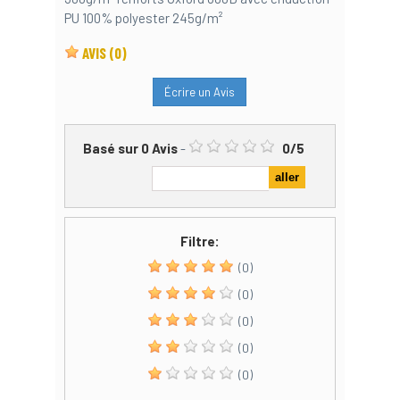
PU 100% polyester 245g/m²
AVIS
(0)
Écrire un Avis
Basé sur
0
Avis
-
0
/
5
Filtre:
(0)
(0)
(0)
(0)
(0)