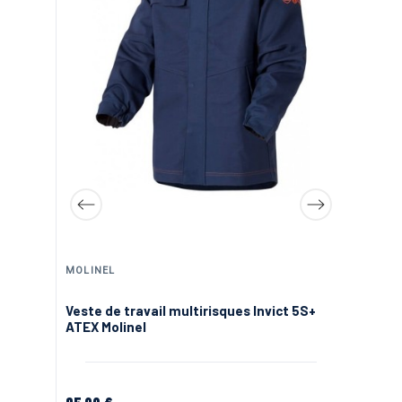
MOLINEL
Ve
Veste de travail multirisques Invict 5S+
Pa
ATEX Molinel
65