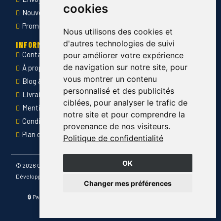
cookies
Nouveautés
Promotions
Nous utilisons des cookies et
d'autres technologies de suivi
INFORMATIONS
Contact
pour améliorer votre expérience
de navigation sur notre site, pour
À propos de Côté Pro
vous montrer un contenu
Blog & conseils
personnalisé et des publicités
Livraison & retour
ciblées, pour analyser le trafic de
Mentions légales
notre site et pour comprendre la
Conditions générales de ventes
provenance de nos visiteurs.
Plan du site
Politique de confidentialité
OK
©
2026 Côté Pro
Développé par
Changer mes préférences
🔒 Paiement sécurisé · 📦 Livraison France entière · ✅ Produits
certifiés CE