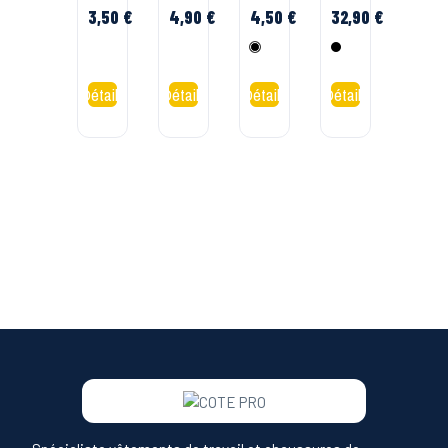
Portwest
plus
Portwest
ocul
3,50 €
4,90 €
4,50 €
32,90 €
Portwest
Ego
Smo
Transparent
Transparent
Noir
Transparent
Noir
7,90
Delt
Plus
Noi