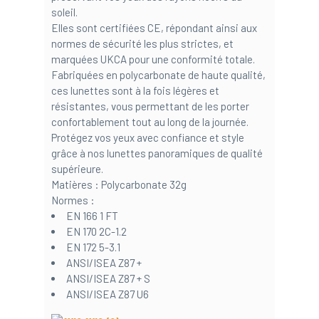
soleil.
Elles sont certifiées CE, répondant ainsi aux
normes de sécurité les plus strictes, et
marquées UKCA pour une conformité totale.
Fabriquées en polycarbonate de haute qualité,
ces lunettes sont à la fois légères et
résistantes, vous permettant de les porter
confortablement tout au long de la journée.
Protégez vos yeux avec confiance et style
grâce à nos lunettes panoramiques de qualité
supérieure.
Matières : Polycarbonate 32g
Normes :
EN 166 1 FT
EN 170 2C-1.2
EN 172 5-3.1
ANSI/ISEA Z87 +
ANSI/ISEA Z87 + S
ANSI/ISEA Z87 U6