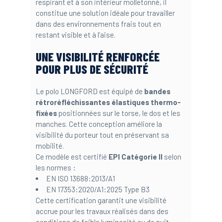
respirant et à son intérieur molletonné, il
constitue une solution idéale pour travailler
dans des environnements frais tout en
restant visible et à l’aise.
UNE VISIBILITÉ RENFORCÉE
POUR PLUS DE SÉCURITÉ
Le polo LONGFORD est équipé de
bandes
rétroréfléchissantes élastiques thermo-
fixées
positionnées sur le torse, le dos et les
manches. Cette conception améliore la
visibilité du porteur tout en préservant sa
mobilité.
Ce modèle est certifié
EPI Catégorie II
selon
les normes :
EN ISO 13688:2013/A1
EN 17353:2020/A1:2025 Type B3
Cette certification garantit une visibilité
accrue pour les travaux réalisés dans des
conditions de faible luminosité ou de nuit.