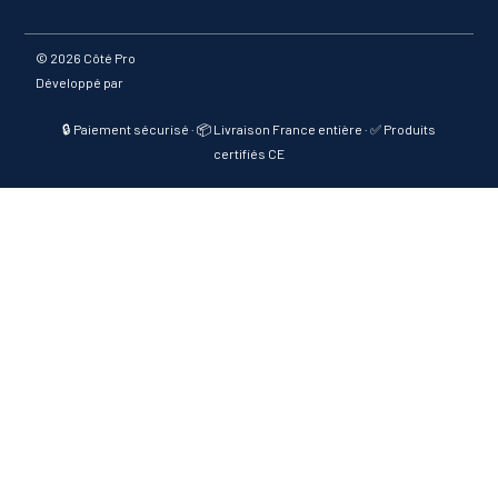
©
2026 Côté Pro
Développé par
🔒 Paiement sécurisé · 📦 Livraison France entière · ✅ Produits
certifiés CE