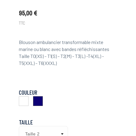
95,00 €
TTC
Blouson ambulancier transformable mixte
marine ou blanc avec bandes réfléchissantes
Taille T0(XS) - T1(S) - T2(M) - T3(L) -T4(XL) -
T5(XXL) - T6(XXXL)
COULEUR
Blanc
Marine
TAILLE