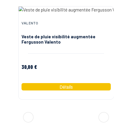
VALENTO
VA
Veste de pluie visibilité augmentée
Co
Fergusson Valento
30,00 €
35
J