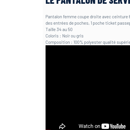
Pantalon femme coupe droite avec ceinture 6 
des entrées de poches, 1 poche ticket passe
Taille 34 au 50
Coloris : Noir ou gris
Composition : 100% polyester qualité supérie