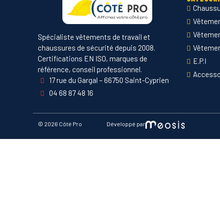
Chaussu
Vêtement
Vêteme
Spécialiste vêtements de travail et
chaussures de sécurité depuis 2008.
Vêtemen
Certifications EN ISO, marques de
E.P.I
référence, conseil professionnel.
Accesso
17 rue du Gargal – 66750 Saint-Cyprien
04 68 87 48 16
©
2026 Côté Pro
Développé par