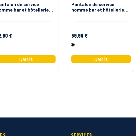
antalon de service
Pantalon de service
omme bar et hôtellerie
homme bar et hôtellerie
it'n blue Molinel
youn'z Molinel
2,90 €
59,90 €
Noir
Noir
IES
SERVICES