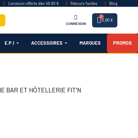
Livraison offerte dès 49.90 €
Retours faciles
Blog
0,00 €
CONNEXION
E.P.I
ACCESSOIRES
MARQUES
PROMOS
E BAR ET HÔTELLERIE FIT'N