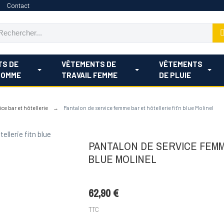
Contact
TS DE
VÊTEMENTS DE
VÊTEMENTS
HOMME
TRAVAIL FEMME
DE PLUIE
ce bar et hôtellerie
Pantalon de service femme bar et hôtellerie fit'n blue Molinel
PANTALON DE SERVICE FEMM
BLUE MOLINEL
62,90 €
TTC