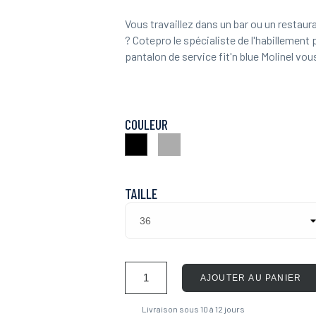
Vous travaillez dans un bar ou un restaur
? Cotepro le spécialiste de l'habillemen
pantalon de service fit'n blue Molinel vous
COULEUR
Gris
Noir
TAILLE
AJOUTER AU PANIER
Livraison sous 10 à 12 jours