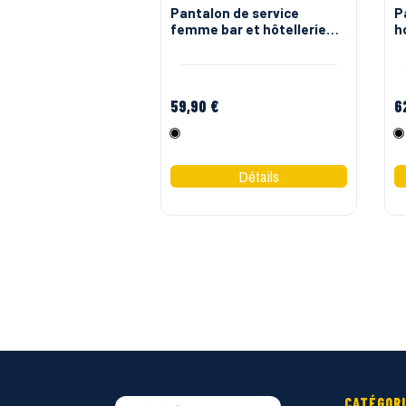
Pantalon de service
P
femme bar et hôtellerie
h
youn'z Molinel
f
59,90 €
6
Noir
CATÉGOR