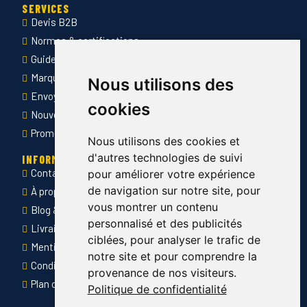
SERVICES
Devis B2B
Normes & certifications
Guide des tailles
Marquage des vêtements professionnels
Nous utilisons des
Envoyer Mandats administratifs
cookies
Nouveautés
Promotions
Nous utilisons des cookies et
d'autres technologies de suivi
INFORMATIONS
Contact
pour améliorer votre expérience
de navigation sur notre site, pour
À propos de Côté Pro
vous montrer un contenu
Blog & conseils
personnalisé et des publicités
Livraison & retour
ciblées, pour analyser le trafic de
Mentions légales
notre site et pour comprendre la
Conditions générales de ventes
provenance de nos visiteurs.
Plan du site
Politique de confidentialité