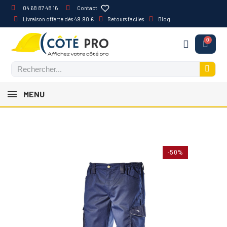
04 68 87 48 16
Contact
Livraison offerte dès 49.90 €
Retours faciles
Blog
MENU
-50%