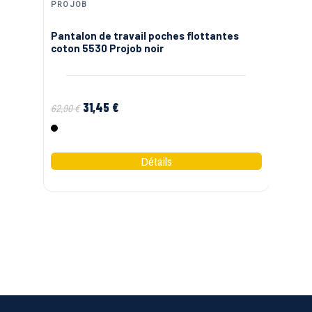
PROJOB
LM
Pantalon de travail poches flottantes
Pa
coton 5530 Projob noir
Vi
31,45 €
56
62,90 €
Noir
N