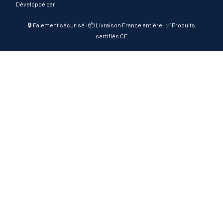
Développé par
🔒 Paiement sécurisé · 📦 Livraison France entière · ✅ Produits
certifiés CE