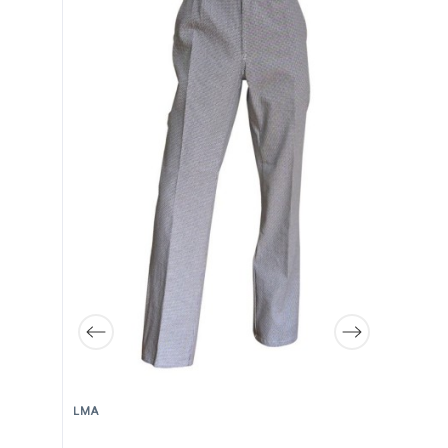
LMA
PO