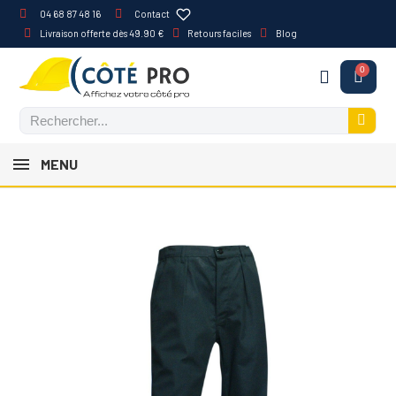
04 68 87 48 16
Contact
Livraison offerte dès 49.90 €
Retours faciles
Blog
MENU