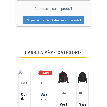
Aucun avis sur le produit
Soyez le premier à donner votre avis !
DANS LA MÊME CATÉGORIE
-40%
LMA
SHEROCK
LMA
NINE WORTHS (NORTH WAYS)
PRINTER ACTIVE WEAR
Combinaison
Sweat
de
de
travail
travail
Veste
Sweat
Tee