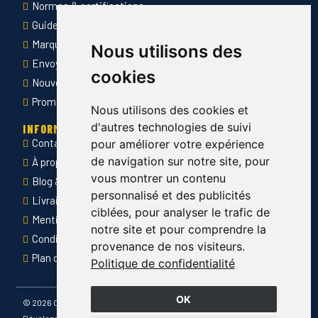
Normes & certifications
Guide des tailles
Marquage des vêtements professionnels
Nous utilisons des
Envoyer Mandats administratifs
cookies
Nouveautés
Promotions
Nous utilisons des cookies et
d'autres technologies de suivi
INFORMATIONS
Contact
pour améliorer votre expérience
de navigation sur notre site, pour
À propos de Côté Pro
vous montrer un contenu
Blog & conseils
personnalisé et des publicités
Livraison & retour
ciblées, pour analyser le trafic de
Mentions légales
notre site et pour comprendre la
Conditions générales de ventes
provenance de nos visiteurs.
Plan du site
Politique de confidentialité
OK
©
2026 Côté Pro
Développé par