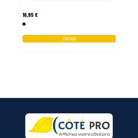
16,95 €
12
Noir
C