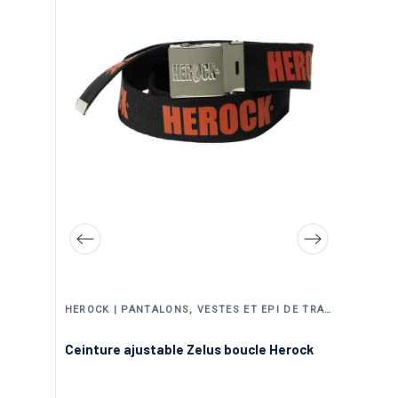
HEROCK | PANTALONS, VESTES ET EPI DE TRAVAIL
NI
ths
Ceinture ajustable Zelus boucle Herock
Ca
Am