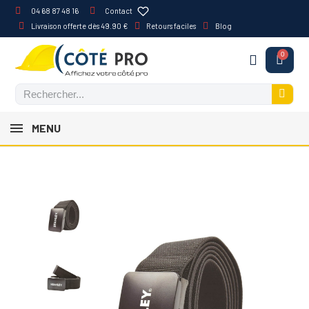
04 68 87 48 16
Contact
Livraison offerte dès 49.90 €
Retours faciles
Blog
MENU