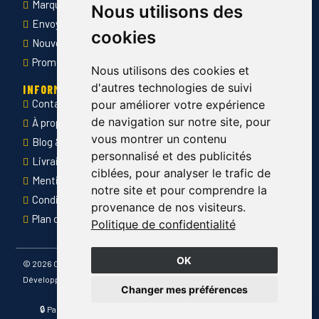
Marquage des vêtements professionnels
Nous utilisons des
Envoyer Mandats administratifs
cookies
Nouveautés
Promotions
Nous utilisons des cookies et
d'autres technologies de suivi
INFORMATIONS
Contact
pour améliorer votre expérience
de navigation sur notre site, pour
À propos de Côté Pro
vous montrer un contenu
Blog & conseils
personnalisé et des publicités
Livraison & retour
ciblées, pour analyser le trafic de
Mentions légales
notre site et pour comprendre la
Conditions générales de ventes
provenance de nos visiteurs.
Plan du site
Politique de confidentialité
OK
©
2026 Côté Pro
Développé par
Changer mes préférences
🔒 Paiement sécurisé · 📦 Livraison France entière · ✅ Produits