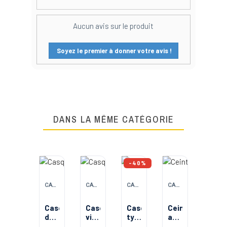
Aucun avis sur le produit
Soyez le premier à donner votre avis !
DANS LA MÊME CATÉGORIE
-40%
RUPT
CATERPILLAR
CATERPILLAR
CATERPILLAR
CATERPILLAR
CATERPILLAR
Casquette
Casquette
Casquette
Ceinture
de
visière
type
avec
travail
courbée
baseball
boucle