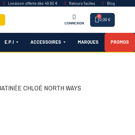
Livraison offerte dès 49.90 €
Retours faciles
Blog
0,00 €
CONNEXION
E.P.I
ACCESSOIRES
MARQUES
PROMOS
UATINÉE CHLOÉ NORTH WAYS