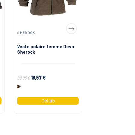
SHEROCK
SHEROCK
Veste polaire femme Deva
Gilet de travail f
Sherock
Diana Sherock
18,57 €
26,48 €
30,95 €
52,95 €
Brun
Marine
Gris