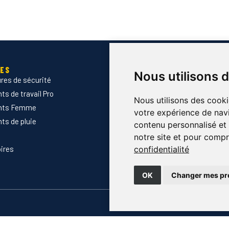
IES
SERVICES
Nous utilisons 
res de sécurité
Devis B2B
s de travail Pro
Normes & certifications
Nous utilisons des cooki
nts Femme
Guide des tailles
votre expérience de navi
ts de pluie
Marquage des vêtements prof
contenu personnalisé et d
Envoyer Mandats administrati
notre site et pour compr
ires
Nouveautés
confidentialité
Promotions
OK
Changer mes pr
🔒 Pa