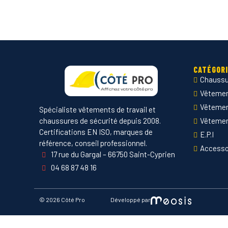
CATÉGOR
Chaussu
Vêtement
Vêteme
Spécialiste vêtements de travail et
chaussures de sécurité depuis 2008.
Vêtemen
Certifications EN ISO, marques de
E.P.I
référence, conseil professionnel.
Accesso
17 rue du Gargal – 66750 Saint-Cyprien
04 68 87 48 16
©
2026 Côté Pro
Développé par