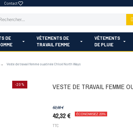
Contact
TS DE
VÊTEMENTS DE
VÊTEMENTS
HOMME
TRAVAIL FEMME
DE PLUIE
Veste de travail femme ouatinée Chloé North Ways
VESTE DE TRAVAIL FEMME O
-20%
52,90 €
42,32 €
ÉCONOMISEZ 20%
TTC