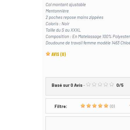
Col montant ajustable
Mentonnière
2 poches repose mains zippées
Coloris : Noir
Taille du S au XXXL
Composition : En Matelassage 100% Polyester 
Doudoune de travail femme modèle 1463 Chlo
AVIS
(0)
Basé sur
0
Avis
-
0
/
5
Filtre:
(0)