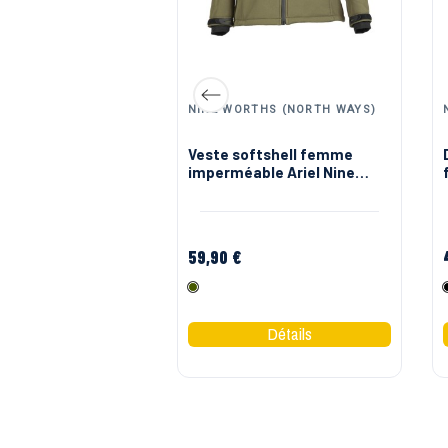
THS (NORTH WAYS)
NINE WORTHS (NORTH WAYS)
s manches travail
Veste softshell femme
aryse NW
imperméable Ariel Nine
Worths
59,90 €
Kaki