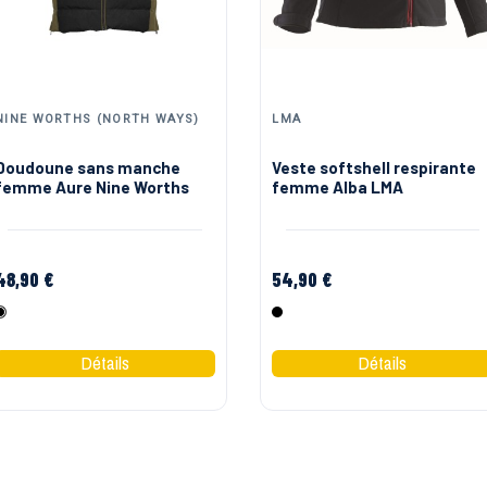
NINE WORTHS (NORTH WAYS)
LMA
Doudoune sans manche
Veste softshell respirante
femme Aure Nine Worths
femme Alba LMA
48,90 €
54,90 €
Noir
Noir