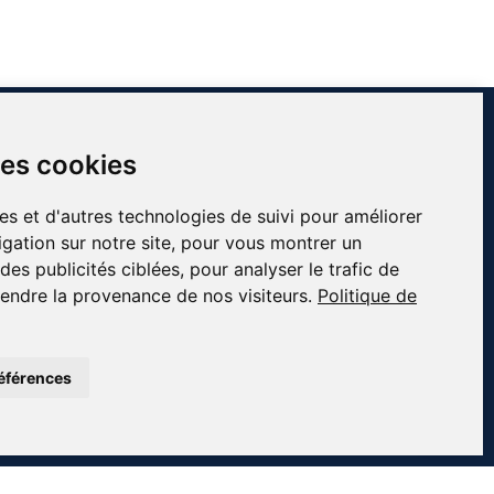
INFORMATIONS
des cookies
Contact
À propos de Côté Pro
es et d'autres technologies de suivi pour améliorer
Blog & conseils
gation sur notre site, pour vous montrer un
essionnels
Livraison & retour
es publicités ciblées, pour analyser le trafic de
fs
Mentions légales
endre la provenance de nos visiteurs.
Politique de
Conditions générales de ventes
Plan du site
éférences
iement sécurisé · 📦 Livraison France entière · ✅ Produits certifiés CE