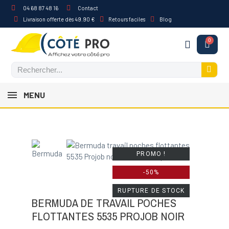
04 68 87 48 16
Contact
Livraison offerte dès 49.90 €
Retours faciles
Blog
MENU
PROMO !
-50%
RUPTURE DE STOCK
BERMUDA DE TRAVAIL POCHES
FLOTTANTES 5535 PROJOB NOIR