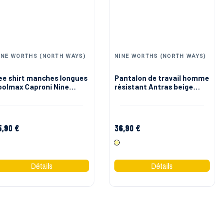
INE WORTHS (NORTH WAYS)
NINE WORTHS (NORTH WAYS)
ee shirt manches longues
Pantalon de travail homme
oolmax Caproni Nine
résistant Antras beige
orths
Nine Worths
5,90 €
36,90 €
Noir
Beige