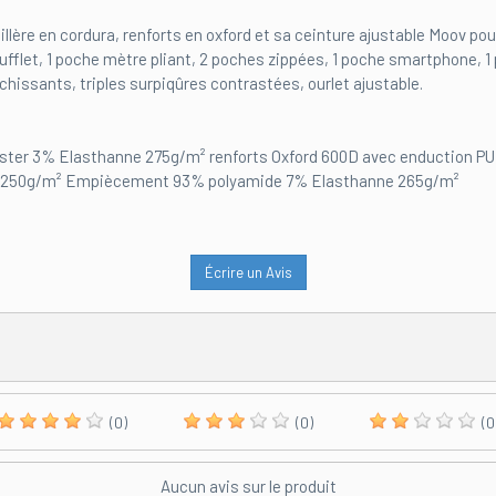
uillère en cordura, renforts en oxford et sa ceinture ajustable Moov po
fflet, 1 poche mètre pliant, 2 poches zippées, 1 poche smartphone, 1 
léchissants, triples surpiqûres contrastées, ourlet ajustable.
ter 3% Elasthanne 275g/m² renforts Oxford 600D avec enduction PU 
on 250g/m² Empiècement 93% polyamide 7% Elasthanne 265g/m²
Écrire un Avis
(0)
(0)
(0
Aucun avis sur le produit