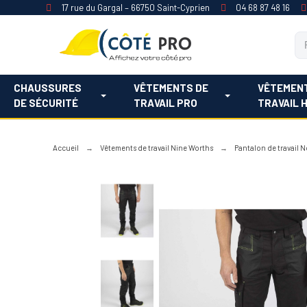
17 rue du Gargal – 66750 Saint-Cyprien
04 68 87 48 16
CHAUSSURES
VÊTEMENTS DE
VÊTEMEN
DE SÉCURITÉ
TRAVAIL PRO
TRAVAIL 
Accueil
Vêtements de travail Nine Worths
Pantalon de travail 