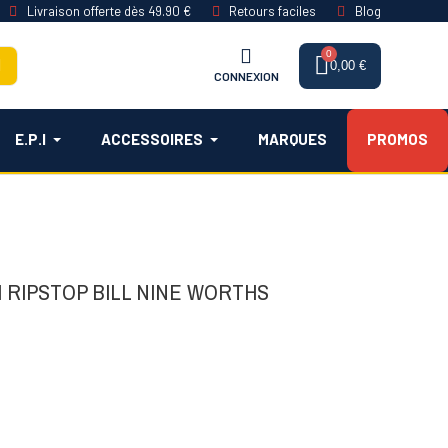
Livraison offerte dès 49.90 €
Retours faciles
Blog
0,00 €
CONNEXION
E.P.I
ACCESSOIRES
MARQUES
PROMOS
 RIPSTOP BILL NINE WORTHS