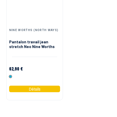
NINE WORTHS (NORTH WAYS)
NINE WORTHS (NORTH WA
Pantalon travail jean
Pantalon de travail f
stretch Neo Nine Worths
slim fit Lucie Nine Wor
62,90 €
56,90 €
Denim
Noir