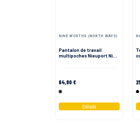
NINE WORTHS (NORTH WAYS)
N
Pantalon de travail
T
multipoches Nieuport Nine
c
Worths
W
64,90 €
2
Noir