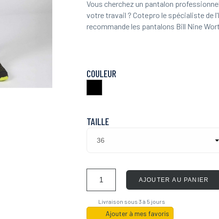
Vous cherchez un pantalon professionne
votre travail ? Cotepro le spécialiste de 
recommande les pantalons Bill Nine Worths
COULEUR
Noir
TAILLE
AJOUTER AU PANIER
Livraison sous 3 à 5 jours
Ajouter à mes favoris