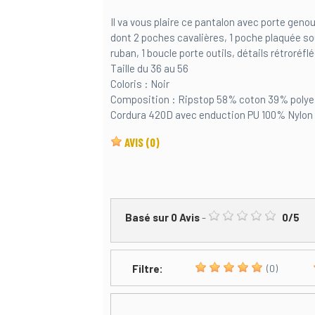
Il va vous plaire ce pantalon avec porte geno
dont 2 poches cavalières, 1 poche plaquée sou
ruban, 1 boucle porte outils, détails rétroréf
Taille du 36 au 56
Coloris : Noir
Composition : Ripstop 58% coton 39% polyes
Cordura 420D avec enduction PU 100% Nyl
AVIS
(0)
Basé sur
0
Avis
-
0
/
5
Filtre:
(0)